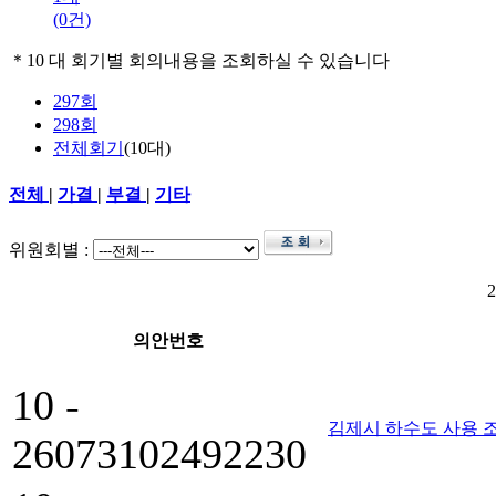
(0건)
＊
10 대 회기별 회의내용을 조회하실 수 있습니다
297회
298회
전체회기
(10대)
전체
|
가결
|
부결
|
기타
위원회별 :
의안번호
10 -
김제시 하수도 사용 
26073102492230