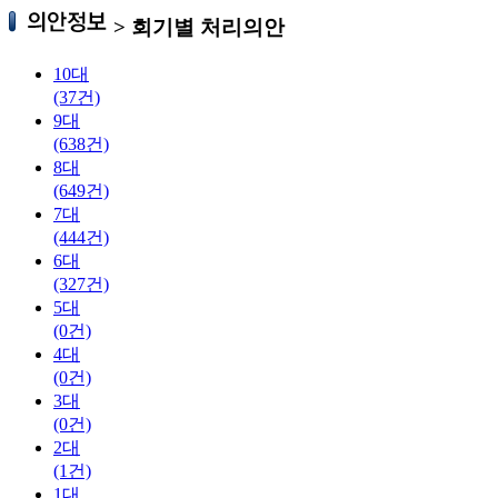
>
회기별 처리의안
10대
(37건)
9대
(638건)
8대
(649건)
7대
(444건)
6대
(327건)
5대
(0건)
4대
(0건)
3대
(0건)
2대
(1건)
1대