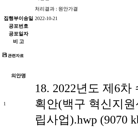
처리결과 : 원안가결
집행부이송일
2022-10-21
공포번호
공포일자
비 고
관련자료
의안명
18. 2022년도 제
획안(백구 혁신지원
1
립사업).hwp (9070 k