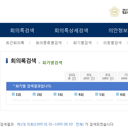
회의록검색
회의록상세검색
의안정보
최근회의록
회의종류별검색
회기별검색
의원별검색
>
회기별검색
10대
9대
8대
7
(8 건)
(493 건)
(486 건)
(446
＊회기별 검색결과입니다.
1회
2회
3회
4회
5회
6회
검색결과 :
제1대 의회(1995.01.01~1995.06.30 : 전체)
가 검색되었습니다.