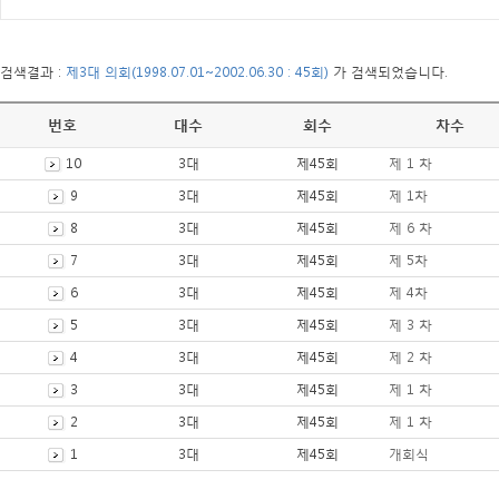
검색결과 :
제3대 의회(1998.07.01~2002.06.30 : 45회)
가 검색되었습니다.
번호
대수
회수
차수
10
3대
제45회
제 1 차
9
3대
제45회
제 1차
8
3대
제45회
제 6 차
7
3대
제45회
제 5차
6
3대
제45회
제 4차
5
3대
제45회
제 3 차
4
3대
제45회
제 2 차
3
3대
제45회
제 1 차
2
3대
제45회
제 1 차
1
3대
제45회
개회식