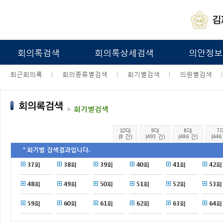
회의록검색
회의록상세검색
의안정보
최근회의록
회의종류별검색
회기별검색
의원별검색
>
회기별검색
10대
9대
8대
7
(8 건)
(493 건)
(486 건)
(446
＊회기별 검색결과입니다.
37회
38회
39회
40회
41회
42회
48회
49회
50회
51회
52회
53회
59회
60회
61회
62회
63회
64회