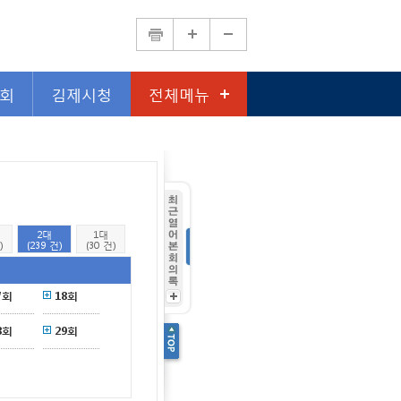
회
김제시청
전체메뉴
2대
1대
)
(239 건)
(30 건)
7회
18회
8회
29회