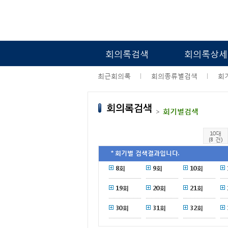
회의록검색
회의록상세
최근회의록
회의종류별검색
회
>
회기별검색
10대
(8 건)
＊회기별 검색결과입니다.
8회
9회
10회
19회
20회
21회
30회
31회
32회