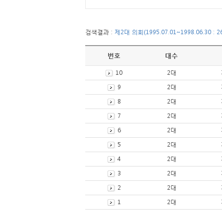
검색결과 :
제2대 의회(1995.07.01~1998.06.30 : 
번호
대수
10
2대
9
2대
8
2대
7
2대
6
2대
5
2대
4
2대
3
2대
2
2대
1
2대