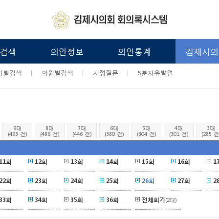
검색
의안정보
의안통계
김제시의
기별검색
의원별검색
시정질문
5분자유발언
9대
8대
7대
6대
5대
4대
3대
(493 건)
(486 건)
(446 건)
(380 건)
(304 건)
(301 건)
(285 건
11회
12회
13회
14회
15회
16회
1
22회
23회
24회
25회
26회
27회
2
33회
34회
35회
36회
전체회기
(2대)