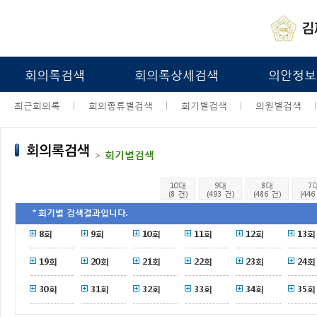
회의록검색
회의록상세검색
의안정보
최근회의록
회의종류별검색
회기별검색
의원별검색
>
회기별검색
10대
9대
8대
7
(8 건)
(493 건)
(486 건)
(446
＊회기별 검색결과입니다.
8회
9회
10회
11회
12회
13회
19회
20회
21회
22회
23회
24회
30회
31회
32회
33회
34회
35회