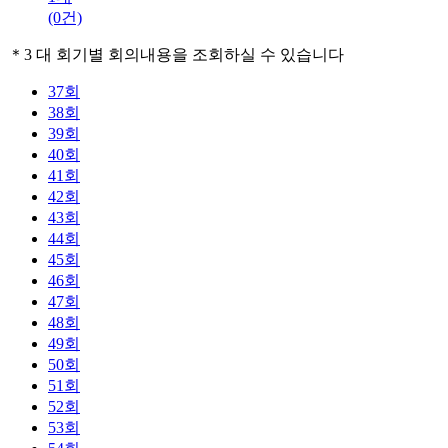
(0건)
＊
3 대 회기별 회의내용을 조회하실 수 있습니다
37회
38회
39회
40회
41회
42회
43회
44회
45회
46회
47회
48회
49회
50회
51회
52회
53회