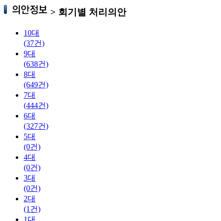
>
회기별 처리의안
10대
(37건)
9대
(638건)
8대
(649건)
7대
(444건)
6대
(327건)
5대
(0건)
4대
(0건)
3대
(0건)
2대
(1건)
1대